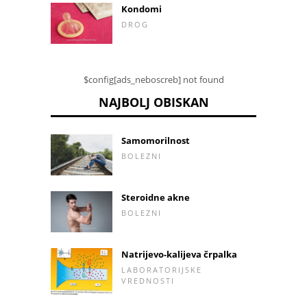
Kondomi
DROG
$config[ads_neboscreb] not found
NAJBOLJ OBISKAN
Samomorilnost
BOLEZNI
Steroidne akne
BOLEZNI
Natrijevo-kalijeva črpalka
LABORATORIJSKE
VREDNOSTI