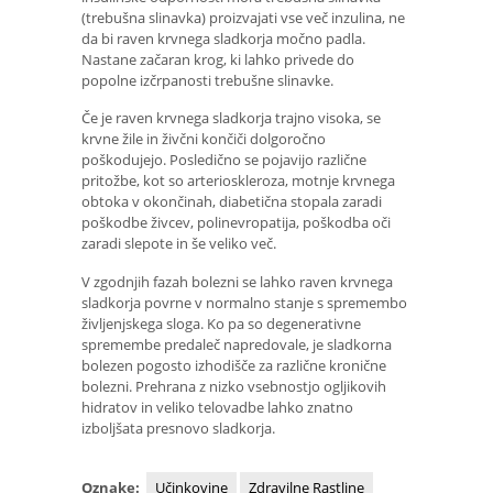
(trebušna slinavka) proizvajati vse več inzulina, ne
da bi raven krvnega sladkorja močno padla.
Nastane začaran krog, ki lahko privede do
popolne izčrpanosti trebušne slinavke.
Če je raven krvnega sladkorja trajno visoka, se
krvne žile in živčni končiči dolgoročno
poškodujejo. Posledično se pojavijo različne
pritožbe, kot so arterioskleroza, motnje krvnega
obtoka v okončinah, diabetična stopala zaradi
poškodbe živcev, polinevropatija, poškodba oči
zaradi slepote in še veliko več.
V zgodnjih fazah bolezni se lahko raven krvnega
sladkorja povrne v normalno stanje s spremembo
življenjskega sloga. Ko pa so degenerativne
spremembe predaleč napredovale, je sladkorna
bolezen pogosto izhodišče za različne kronične
bolezni. Prehrana z nizko vsebnostjo ogljikovih
hidratov in veliko telovadbe lahko znatno
izboljšata presnovo sladkorja.
Oznake:
Učinkovine
Zdravilne Rastline