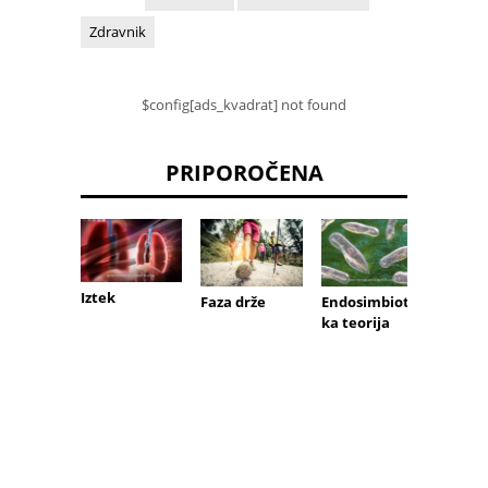
Zdravnik
$config[ads_kvadrat] not found
PRIPOROČENA
Iztek
Faza drže
Endosimbiots
Indivi
ka teorija