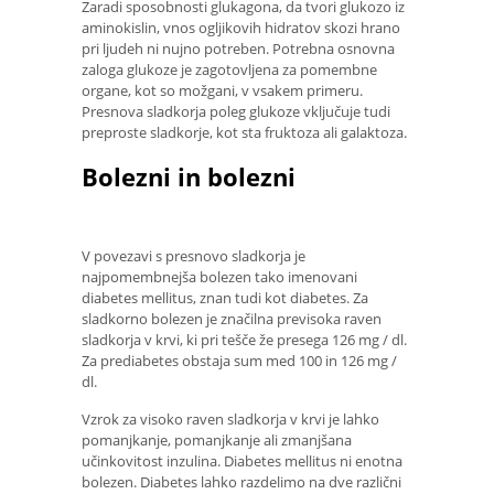
Zaradi sposobnosti glukagona, da tvori glukozo iz
aminokislin, vnos ogljikovih hidratov skozi hrano
pri ljudeh ni nujno potreben. Potrebna osnovna
zaloga glukoze je zagotovljena za pomembne
organe, kot so možgani, v vsakem primeru.
Presnova sladkorja poleg glukoze vključuje tudi
preproste sladkorje, kot sta fruktoza ali galaktoza.
Bolezni in bolezni
V povezavi s presnovo sladkorja je
najpomembnejša bolezen tako imenovani
diabetes mellitus, znan tudi kot diabetes. Za
sladkorno bolezen je značilna previsoka raven
sladkorja v krvi, ki pri tešče že presega 126 mg / dl.
Za prediabetes obstaja sum med 100 in 126 mg /
dl.
Vzrok za visoko raven sladkorja v krvi je lahko
pomanjkanje, pomanjkanje ali zmanjšana
učinkovitost inzulina. Diabetes mellitus ni enotna
bolezen. Diabetes lahko razdelimo na dve različni