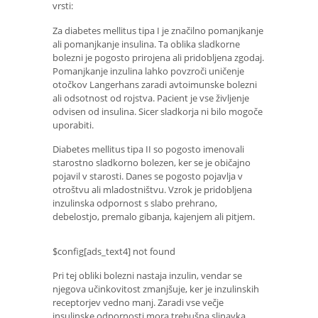
vrsti:
Za diabetes mellitus tipa I je značilno pomanjkanje
ali pomanjkanje insulina. Ta oblika sladkorne
bolezni je pogosto prirojena ali pridobljena zgodaj.
Pomanjkanje inzulina lahko povzroči uničenje
otočkov Langerhans zaradi avtoimunske bolezni
ali odsotnost od rojstva. Pacient je vse življenje
odvisen od insulina. Sicer sladkorja ni bilo mogoče
uporabiti.
Diabetes mellitus tipa II so pogosto imenovali
starostno sladkorno bolezen, ker se je običajno
pojavil v starosti. Danes se pogosto pojavlja v
otroštvu ali mladostništvu. Vzrok je pridobljena
inzulinska odpornost s slabo prehrano,
debelostjo, premalo gibanja, kajenjem ali pitjem.
$config[ads_text4] not found
Pri tej obliki bolezni nastaja inzulin, vendar se
njegova učinkovitost zmanjšuje, ker je inzulinskih
receptorjev vedno manj. Zaradi vse večje
insulinske odpornosti mora trebušna slinavka