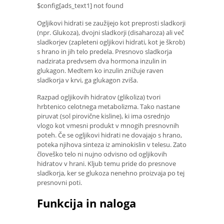
$config[ads_text1] not found
Ogljikovi hidrati se zaužijejo kot preprosti sladkorji
(npr. Glukoza), dvojni sladkorji (disaharoza) ali več
sladkorjev (zapleteni ogljikovi hidrati, kot je škrob)
s hrano in jih telo predela. Presnovo sladkorja
nadzirata predvsem dva hormona inzulin in
glukagon. Medtem ko inzulin znižuje raven
sladkorja v krvi, ga glukagon zviša.
Razpad ogljikovih hidratov (glikoliza) tvori
hrbtenico celotnega metabolizma. Tako nastane
piruvat (sol pirovične kisline), ki ima osrednjo
vlogo kot vmesni produkt v mnogih presnovnih
poteh. Če se ogljikovi hidrati ne dovajajo s hrano,
poteka njihova sinteza iz aminokislin v telesu. Zato
človeško telo ni nujno odvisno od ogljikovih
hidratov v hrani. Kljub temu pride do presnove
sladkorja, ker se glukoza nenehno proizvaja po tej
presnovni poti.
Funkcija in naloga