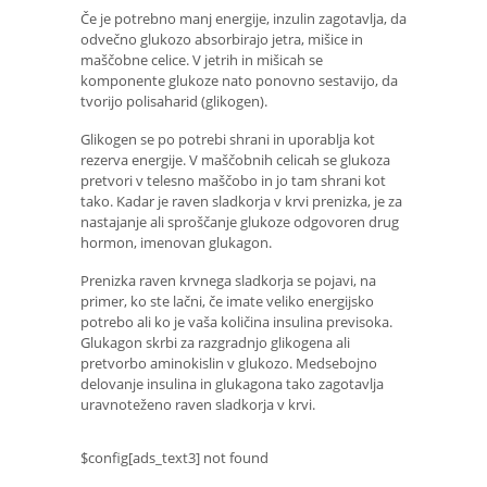
Če je potrebno manj energije, inzulin zagotavlja, da
odvečno glukozo absorbirajo jetra, mišice in
maščobne celice. V jetrih in mišicah se
komponente glukoze nato ponovno sestavijo, da
tvorijo polisaharid (glikogen).
Glikogen se po potrebi shrani in uporablja kot
rezerva energije. V maščobnih celicah se glukoza
pretvori v telesno maščobo in jo tam shrani kot
tako. Kadar je raven sladkorja v krvi prenizka, je za
nastajanje ali sproščanje glukoze odgovoren drug
hormon, imenovan glukagon.
Prenizka raven krvnega sladkorja se pojavi, na
primer, ko ste lačni, če imate veliko energijsko
potrebo ali ko je vaša količina insulina previsoka.
Glukagon skrbi za razgradnjo glikogena ali
pretvorbo aminokislin v glukozo. Medsebojno
delovanje insulina in glukagona tako zagotavlja
uravnoteženo raven sladkorja v krvi.
$config[ads_text3] not found