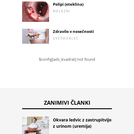
Polipi (oteklina)
BOLEZNI
Zdravilo v nosečnosti
SVETOVALEC
$config[ads_kvadrat] not found
ZANIMIVI ČLANKI
Okvara ledvic z zastrupitvijo
z urinom (uremija)