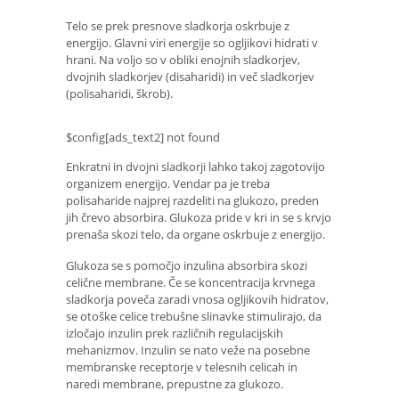
Telo se prek presnove sladkorja oskrbuje z
energijo. Glavni viri energije so ogljikovi hidrati v
hrani. Na voljo so v obliki enojnih sladkorjev,
dvojnih sladkorjev (disaharidi) in več sladkorjev
(polisaharidi, škrob).
$config[ads_text2] not found
Enkratni in dvojni sladkorji lahko takoj zagotovijo
organizem energijo. Vendar pa je treba
polisaharide najprej razdeliti na glukozo, preden
jih črevo absorbira. Glukoza pride v kri in se s krvjo
prenaša skozi telo, da organe oskrbuje z energijo.
Glukoza se s pomočjo inzulina absorbira skozi
celične membrane. Če se koncentracija krvnega
sladkorja poveča zaradi vnosa ogljikovih hidratov,
se otoške celice trebušne slinavke stimulirajo, da
izločajo inzulin prek različnih regulacijskih
mehanizmov. Inzulin se nato veže na posebne
membranske receptorje v telesnih celicah in
naredi membrane, prepustne za glukozo.