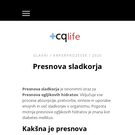
GLAVNI
/
KRPERPROZESSE
/ 2020
Presnova sladkorja
Presnova sladkorja
je sinonimni izraz za
Presnova ogljikovih hidratov
. Vključuje vse
procese absorpcije, pretvorbe, sinteze in uporabe
enojnih in več sladkorjev v organizmu. Pogosta
motnja presnove ogljikovih hidratov je znana kot
diabetes mellitus.
Kakšna je presnova