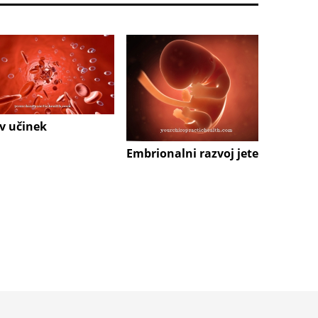
v učinek
Embrionalni razvoj jeter
Celičn