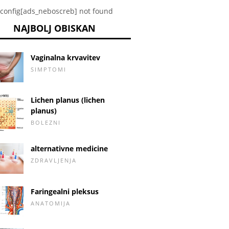
config[ads_neboscreb] not found
NAJBOLJ OBISKAN
Vaginalna krvavitev
SIMPTOMI
Lichen planus (lichen
planus)
BOLEZNI
alternativne medicine
ZDRAVLJENJA
Faringealni pleksus
ANATOMIJA