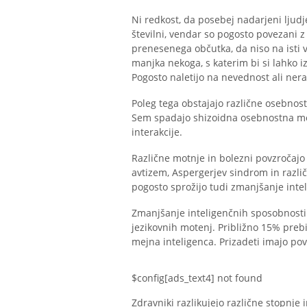
Ni redkost, da posebej nadarjeni ljudje
številni, vendar so pogosto povezani
prenesenega občutka, da niso na isti 
manjka nekoga, s katerim bi si lahko 
Pogosto naletijo na nevednost ali ne
Poleg tega obstajajo različne osebnost
Sem spadajo shizoidna osebnostna mo
interakcije.
Različne motnje in bolezni povzročaj
avtizem, Aspergerjev sindrom in razli
pogosto sprožijo tudi zmanjšanje intel
Zmanjšanje inteligenčnih sposobnosti 
jezikovnih motenj. Približno 15% prebi
mejna inteligenca. Prizadeti imajo povp
$config[ads_text4] not found
Zdravniki razlikujejo različne stopnje i