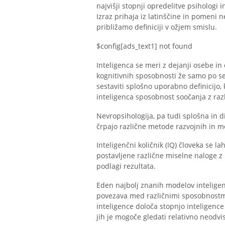
najvišji stopnji opredelitve psihologi 
Izraz prihaja iz latinščine in pomeni n
približamo definiciji v ožjem smislu.
$config[ads_text1] not found
Inteligenca se meri z dejanji osebe in 
kognitivnih sposobnosti že samo po se
sestaviti splošno uporabno definicijo,
inteligenca sposobnost soočanja z razl
Nevropsihologija, pa tudi splošna in di
črpajo različne metode razvojnih in m
Inteligenčni količnik (IQ) človeka se l
postavljene različne miselne naloge z ra
podlagi rezultata.
Eden najbolj znanih modelov inteligen
povezava med različnimi sposobnostmi l
inteligence določa stopnjo inteligence 
jih je mogoče gledati relativno neodv