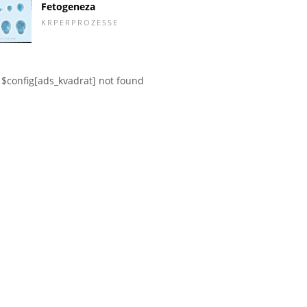
Fetogeneza
KRPERPROZESSE
$config[ads_kvadrat] not found