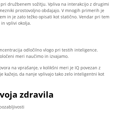
ri družbenem sožitju. Vpliva na interakcijo z drugimi
mezniki prostovoljno obdajajo. V mnogih primerih je
jem in je zato težko opisati kot statično. Vendar pri tem
n vplivi okolja.
centracija odločilno vlogo pri testih inteligence.
določeni meri naučimo in izvajamo.
ovora na vprašanje, v kolikšni meri je IQ povezan z
 kažejo, da nanje vplivajo tako zelo inteligentni kot
voja zdravila
ozabljivosti