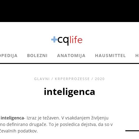
PEDIJA
BOLEZNI
ANATOMIJA
HAUSMITTEL
H
GLAVNI
/
KRPERPROZESSE
/ 2020
inteligenca
e
inteligenca
- Izraz je težaven. V vsakdanjem življenju
no definirano drugače. To je posledica dejstva, da so v
ščevalnih podatkov.