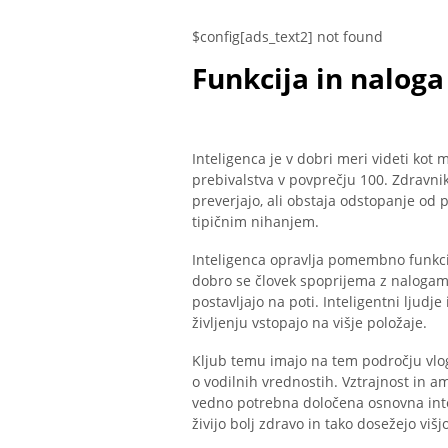
$config[ads_text2] not found
Funkcija in naloga
Inteligenca je v dobri meri videti kot 
prebivalstva v povprečju 100. Zdravni
preverjajo, ali obstaja odstopanje od 
tipičnim nihanjem.
Inteligenca opravlja pomembno funkcij
dobro se človek spoprijema z nalogami 
postavljajo na poti. Inteligentni ljudj
življenju vstopajo na višje položaje.
Kljub temu imajo na tem področju vlogo
o vodilnih vrednostih. Vztrajnost in am
vedno potrebna določena osnovna intel
živijo bolj zdravo in tako dosežejo višjo