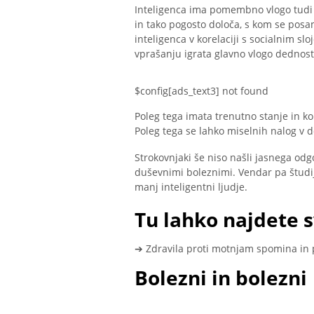
Inteligenca ima pomembno vlogo tudi p
in tako pogosto določa, s kom se posa
inteligenca v korelaciji s socialnim slo
vprašanju igrata glavno vlogo dednost i
$config[ads_text3] not found
Poleg tega imata trenutno stanje in kon
Poleg tega se lahko miselnih nalog v 
Strokovnjaki še niso našli jasnega odg
duševnimi boleznimi. Vendar pa študije
manj inteligentni ljudje.
Tu lahko najdete s
➔ Zdravila proti motnjam spomina in p
Bolezni in bolezni