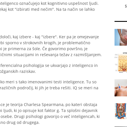
inteligenco označujejo kot kognitivno uspešnost ljudi.
$
ekaj kot "izbirati med nečim". Na ta način se lahko
določi, kaj izbere - kaj "izbere". Ker pa je omejevanje
bi sporno v strokovnih krogih, je problematično
 ki je primerna za šole. Če govorimo površno, je
ičnimi situacijami in reševanja težav z razmišljanjem.
ferencialna psihologija se ukvarjajo z inteligenco in
ožganskih raziskav.
ahko meri s tako imenovanimi testi inteligence. Tu so
zličnih področij, ki jih je treba rešiti. IQ se meri na
ce je teorija Charlesa Spearmana, po kateri obstaja
judi, ki jo opisuje kot faktor g. Ta splošni dejavnik
osebe. Drugi psihologi govorijo o več inteligencah, ki
isno drug od drugega.