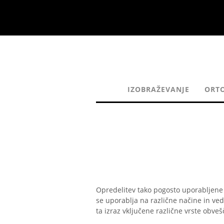
IZOBRAŽEVANJE
ORTO
Opredelitev tako pogosto uporabljen
se uporablja na različne načine in ved
ta izraz vključene različne vrste obve