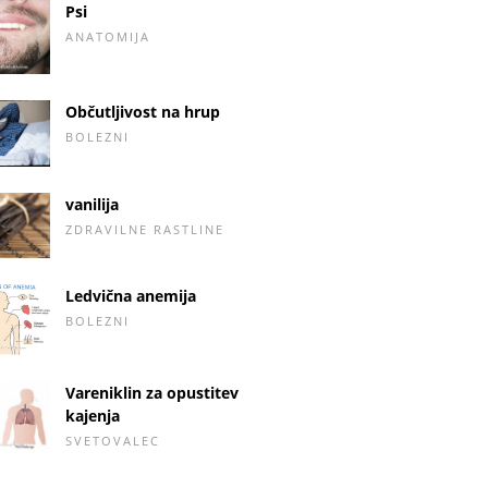
Psi
ANATOMIJA
Občutljivost na hrup
BOLEZNI
vanilija
ZDRAVILNE RASTLINE
Ledvična anemija
BOLEZNI
Vareniklin za opustitev
kajenja
SVETOVALEC