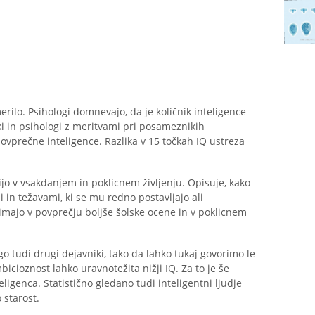
merilo. Psihologi domnevajo, da je količnik inteligence
ki in psihologi z meritvami pri posameznikih
povprečne inteligence. Razlika v 15 točkah IQ ustreza
o v vsakdanjem in poklicnem življenju. Opisuje, kako
in težavami, ki se mu redno postavljajo ali
e imajo v povprečju boljše šolske ocene in v poklicnem
 tudi drugi dejavniki, tako da lahko tukaj govorimo le
bicioznost lahko uravnotežita nižji IQ. Za to je še
igenca. Statistično gledano tudi inteligentni ljudje
 starost.