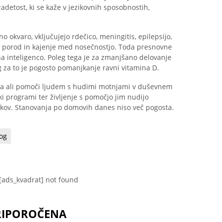
zadetost, ki se kaže v jezikovnih sposobnostih,
no okvaro, vključujejo rdečico, meningitis, epilepsijo,
i porod in kajenje med nosečnostjo. Toda presnovne
na inteligenco. Poleg tega je za zmanjšano delovanje
 za to je pogosto pomanjkanje ravni vitamina D.
ja ali pomoči ljudem s hudimi motnjami v duševnem
ski programi ter življenje s pomočjo jim nudijo
stikov. Stanovanja po domovih danes niso več pogosta.
og
[ads_kvadrat] not found
RIPOROČENA