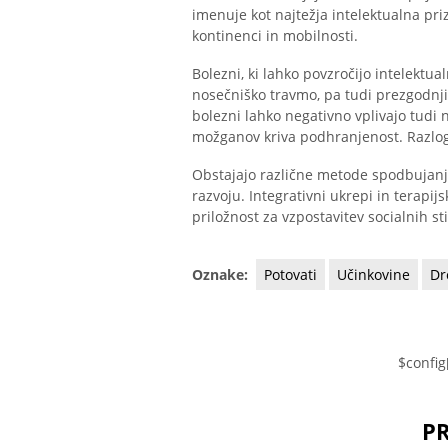
imenuje kot najtežja intelektualna pri
kontinenci in mobilnosti.
Bolezni, ki lahko povzročijo intelektual
nosečniško travmo, pa tudi prezgodnj
bolezni lahko negativno vplivajo tudi 
možganov kriva podhranjenost. Razlog
Obstajajo različne metode spodbujan
razvoju. Integrativni ukrepi in terapij
priložnost za vzpostavitev socialnih 
Oznake:
Potovati
Učinkovine
Dr
$config
P