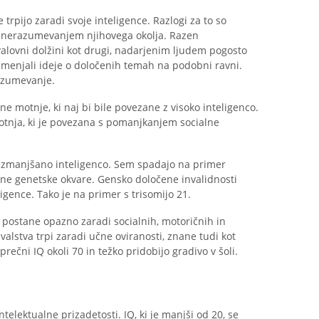
 trpijo zaradi svoje inteligence. Razlogi za to so
 z nerazumevanjem njihovega okolja. Razen
valovni dolžini kot drugi, nadarjenim ljudem pogosto
izmenjali ideje o določenih temah na podobni ravni.
razumevanje.
ne motnje, ki naj bi bile povezane z visoko inteligenco.
tnja, ki je povezana s pomanjkanjem socialne
o zmanjšano inteligenco. Sem spadajo na primer
čne genetske okvare. Gensko določene invalidnosti
igence. Tako je na primer s trisomijo 21.
postane opazno zaradi socialnih, motoričnih in
valstva trpi zaradi učne oviranosti, znane tudi kot
rečni IQ okoli 70 in težko pridobijo gradivo v šoli.
ntelektualne prizadetosti. IQ, ki je manjši od 20, se