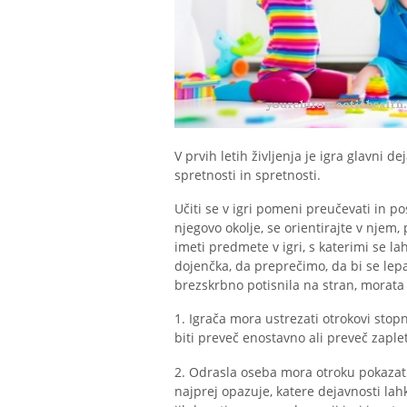
V prvih letih življenja je igra glavni d
spretnosti in spretnosti.
Učiti se v igri pomeni preučevati in po
njegovo okolje, se orientirajte v njem, 
imeti predmete v igri, s katerimi se la
dojenčka, da preprečimo, da bi se lepa
brezskrbno potisnila na stran, morata 
1. Igrača mora ustrezati otrokovi stop
biti preveč enostavno ali preveč zaple
2. Odrasla oseba mora otroku pokazati,
najprej opazuje, katere dejavnosti la