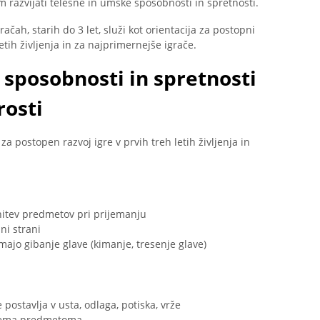
tem razvijati telesne in umske sposobnosti in spretnosti.
ačah, starih do 3 let, služi kot orientacija za postopni
etih življenja in za najprimernejše igrače.
 sposobnosti in spretnosti
rosti
za postopen razvoj igre v prvih treh letih življenja in
nitev predmetov pri prijemanju
ni strani
jo gibanje glave (kimanje, tresenje glave)
postavlja v usta, odlaga, potiska, vrže
dvema predmetoma