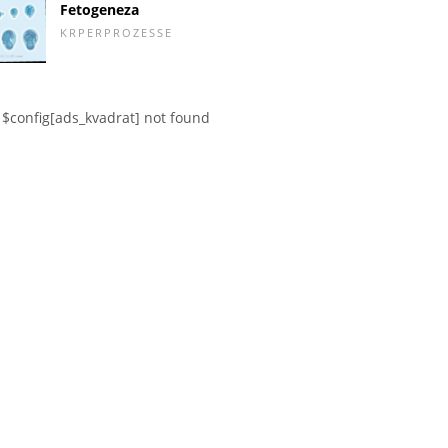
Fetogeneza
KRPERPROZESSE
$config[ads_kvadrat] not found