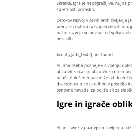
Skratka, igra je nepogrešljiva, nujna 
spretnosti odraslih.
Otrokov razvoj v prvih letih življenja j
prvi vrsti določa razvoj otrokovih mož
način razvoja so odvisni od vplivov otr
odraslih.
$config[ads_text2] not found
Ali ima oseba pozneje v življenju dolo
občutek za čas in občutek za orientaci
naučil določenih navad že od dojenčko
doslednostjo. to je odhod v posteljo i
osnovne navade, za boljše ali za slabš
Igre in igrače obli
Ali je človek v poznejšem življenju odk