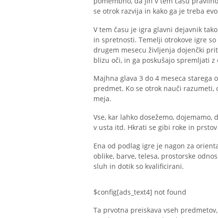
pomembno, da jih v tem času pravilno 
se otrok razvija in kako ga je treba evoc
V tem času je igra glavni dejavnik tako
in spretnosti. Temelji otrokove igre so 
drugem mesecu življenja dojenčki pritr
blizu oči, in ga poskušajo spremljati z
Majhna glava 3 do 4 meseca starega ot
predmet. Ko se otrok nauči razumeti, 
meja.
Vse, kar lahko dosežemo, dojemamo, 
v usta itd. Hkrati se gibi roke in prsto
Ena od podlag igre je nagon za orient
oblike, barve, telesa, prostorske odnos
sluh in dotik so kvalificirani.
$config[ads_text4] not found
Ta prvotna preiskava vseh predmetov, k