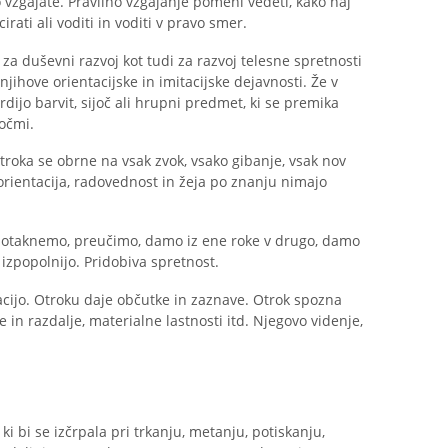
vzgajate. Pravilno vzgajanje pomeni vedeti, kako naj
irati ali voditi in voditi v pravo smer.
 za duševni razvoj kot tudi za razvoj telesne spretnosti
njihove orientacijske in imitacijske dejavnosti. Že v
dijo barvit, sijoč ali hrupni predmet, ki se premika
 očmi.
roka se obrne na vsak zvok, vsako gibanje, vsak nov
orientacija, radovednost in žeja po znanju nimajo
dotaknemo, preučimo, damo iz ene roke v drugo, damo
v izpopolnijo. Pridobiva spretnost.
acijo. Otroku daje občutke in zaznave. Otrok spozna
e in razdalje, materialne lastnosti itd. Njegovo videnje,
i bi se izčrpala pri trkanju, metanju, potiskanju,