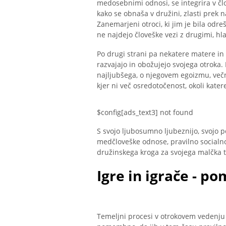
medosebnimi odnosi, se integrira v člo
kako se obnaša v družini, zlasti prek n
Zanemarjeni otroci, ki jim je bila odre
ne najdejo človeške vezi z drugimi, hl
Po drugi strani pa nekatere matere in 
razvajajo in obožujejo svojega otroka. 
najljubšega, o njegovem egoizmu, več
kjer ni več osredotočenost, okoli katere
$config[ads_text3] not found
S svojo ljubosumno ljubeznijo, svojo p
medčloveške odnose, pravilno socialno
družinskega kroga za svojega malčka t
Igre in igrače - p
Temeljni procesi v otrokovem vedenju se