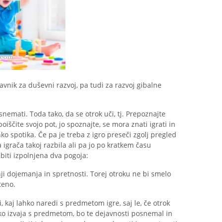
ejavnik za duševni razvoj, pa tudi za razvoj gibalne
snemati. Toda tako, da se otrok uči, tj. Prepoznajte
poiščite svojo pot, jo spoznajte, se mora znati igrati in
hko spotika. Če pa je treba z igro preseči zgolj pregled
 igrača takoj razbila ali pa jo po kratkem času
biti izpolnjena dva pogoja:
nji dojemanja in spretnosti. Torej otroku ne bi smelo
teno.
 kaj lahko naredi s predmetom igre, saj le, če otrok
hko izvaja s predmetom, bo te dejavnosti posnemal in