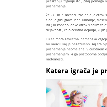
praskanju, trganju itd., Zdaj pomaga
posnemanja.
Že v 6. in 7. mesecu življenja je otro
sledijo gibi glave, npr. Kimanje, trese
itd.) In končno lahko otrok s celim t
dejavnosti, celo celotna dejanja, ki ji
Tu se mora zavestna, namenska vzgoja 
bo naučil, kaj je nezaželeno, saj sta
posnemanja neomejena. V celotnem ob
posnemanjem, ki ga postopoma podpira
nadomesti.
Katera igrača je p