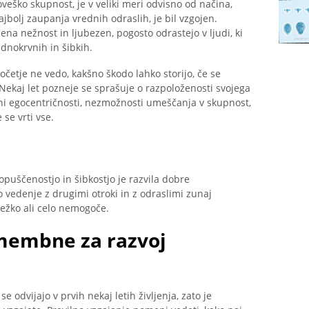
veško skupnost, je v veliki meri odvisno od načina,
ajbolj zaupanja vrednih odraslih, je bil vzgojen.
šena nežnost in ljubezen, pogosto odrastejo v ljudi, ki
adnokrvnih in šibkih.
očetje ne vedo, kakšno škodo lahko storijo, če se
Nekaj ​​let pozneje se sprašuje o razpoloženosti svojega
ni egocentričnosti, nezmožnosti umeščanja v skupnost,
 se vrti vse.
opuščenostjo in šibkostjo je razvila dobre
 vedenje z drugimi otroki in z odraslimi zunaj
ežko ali celo nemogoče.
omembne za razvoj
 odvijajo v prvih nekaj letih življenja, zato je