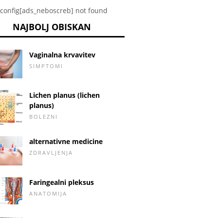
config[ads_neboscreb] not found
NAJBOLJ OBISKAN
Vaginalna krvavitev
SIMPTOMI
Lichen planus (lichen
planus)
BOLEZNI
alternativne medicine
ZDRAVLJENJA
Faringealni pleksus
ANATOMIJA