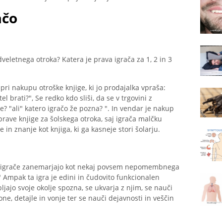
ačo
eletnega otroka? Katera je prava igrača za 1, 2 in 3
ri nakupu otroške knjige, ki jo prodajalka vpraša:
tel brati?", Se redko kdo sliši, da se v trgovini z
e? "ali" katero igračo že pozna? ". In vendar je nakup
prave knjige za šolskega otroka, saj igrača malčku
 znanje kot knjiga, ki ga kasneje stori šolarju.
e in igrače zanemarjajo kot nekaj povsem nepomembnega
." Ampak ta igra je edini in čudovito funkcionalen
ljajo svoje okolje spozna, se ukvarja z njim, se nauči
 tone, detajle in vonje ter se nauči dejavnosti in veščin