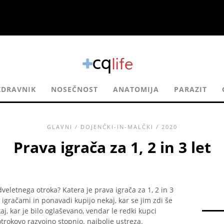
ZDRAVNIK
NOSEČNOST
ANATOMIJA
PARAZIT
GLAVNI
/
DOJENČKI-IN-MALČKI
/ 2020
Prava igrača za 1, 2 in 3 let
eletnega otroka? Katera je prava igrača za 1, 2 in 3
z igračami in ponavadi kupijo nekaj, kar se jim zdi še
j, kar je bilo oglaševano, vendar le redki kupci
 otrokovo razvojno stopnjo. najbolje ustreza.