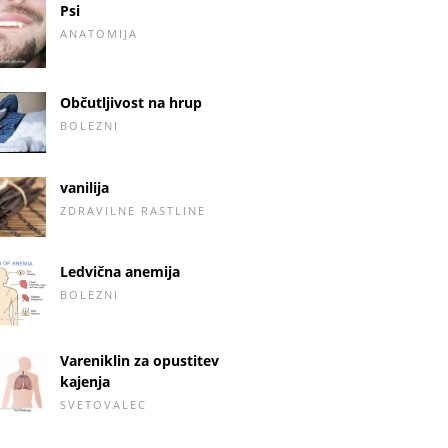
Psi
ANATOMIJA
Občutljivost na hrup
BOLEZNI
vanilija
ZDRAVILNE RASTLINE
Ledvična anemija
BOLEZNI
Vareniklin za opustitev
kajenja
SVETOVALEC