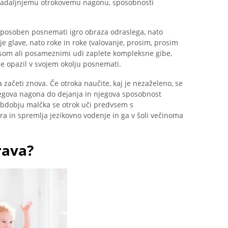
 nadaljnjemu otrokovemu nagonu, sposobnosti
k sposoben posnemati igro obraza odraslega, nato
nje glave, nato roke in roke (valovanje, prosim, prosim
elesom ali posameznimi udi zaplete kompleksne gibe,
h je opazil v svojem okolju posnemati.
začeti znova. Če otroka naučite, kaj je nezaželeno, se
 njegova nagona do dejanja in njegova sposobnost
dobju malčka se otrok uči predvsem s
 in spremlja jezikovno vodenje in ga v šoli večinoma
rava?