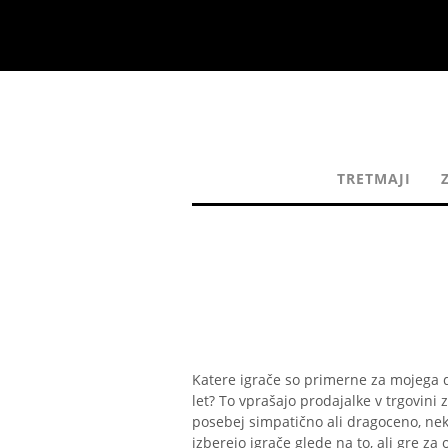
TRETMAJI
Katere igrače so primerne za mojega dv
let? To vprašajo prodajalke v trgovini 
posebej simpatično ali dragoceno, neka
izberejo igrače glede na to, ali gre za