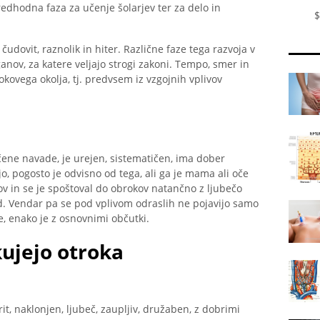
predhodna faza za učenje šolarjev ter za delo in
$
e čudovit, raznolik in hiter. Različne faze tega razvoja v
ganov, za katere veljajo strogi zakoni. Tempo, smer in
okovega okolja, tj. predvsem iz vzgojnih vplivov
čene navade, je urejen, sistematičen, ima dober
jo, pogosto je odvisno od tega, ali ga je mama ali oče
v in se je spoštoval do obrokov natančno z ljubečo
td. Vendar pa se pod vplivom odraslih ne pojavijo samo
e, enako je z osnovnimi občutki.
kujejo otroka
rit, naklonjen, ljubeč, zaupljiv, družaben, z dobrimi