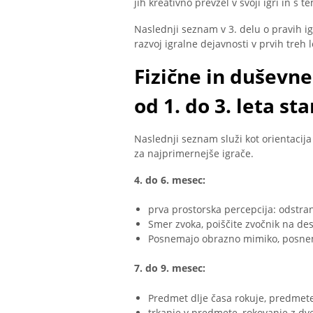
jih kreativno prevzel v svoji igri in s 
Naslednji seznam v 3. delu o pravih igr
razvoj igralne dejavnosti v prvih treh l
Fizične in duševne
od 1. do 3. leta sta
Naslednji seznam služi kot orientacija 
za najprimernejše igrače.
4. do 6. mesec:
prva prostorska percepcija: odstra
Smer zvoka, poiščite zvočnik na des
Posnemajo obrazno mimiko, posnema
7. do 9. mesec:
Predmet dlje časa rokuje, predmete 
trkanje v predmete, rokovanje z 