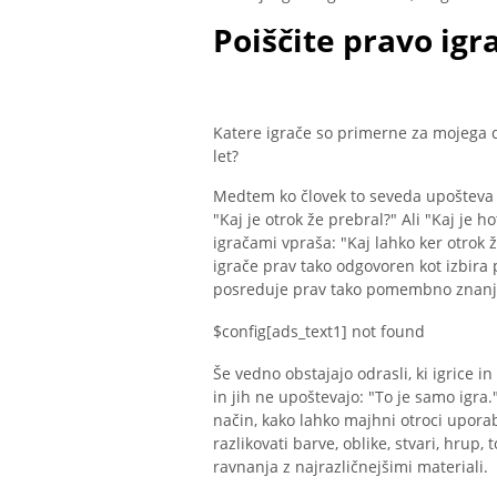
Poiščite pravo igr
Katere igrače so primerne za mojega dv
let?
Medtem ko človek to seveda upošteva p
"Kaj je otrok že prebral?" Ali "Kaj je ho
igračami vpraša: "Kaj lahko ker otrok ž
igrače prav tako odgovoren kot izbira 
posreduje prav tako pomembno znanje in
$config[ads_text1] not found
Še vedno obstajajo odrasli, ki igric
in jih ne upoštevajo: "To je samo igra
način, kako lahko majhni otroci uporab
razlikovati barve, oblike, stvari, hrup,
ravnanja z najrazličnejšimi materiali.