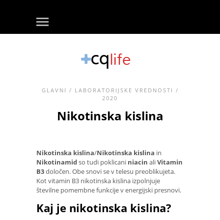
GLAVNI
/
LABORATORIJSKE VREDNOSTI
/
2020
Nikotinska kislina
Nikotinska kislina
/
Nikotinska kislina
in
Nikotinamid
so tudi poklicani
niacin
ali
Vitamin
B3
določen. Obe snovi se v telesu preoblikujeta.
Kot vitamin B3 nikotinska kislina izpolnjuje
številne pomembne funkcije v energijski presnovi.
Kaj je nikotinska kislina?