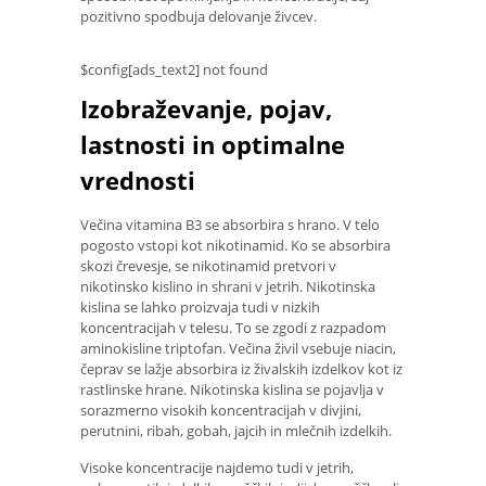
pozitivno spodbuja delovanje živcev.
$config[ads_text2] not found
Izobraževanje, pojav,
lastnosti in optimalne
vrednosti
Večina vitamina B3 se absorbira s hrano. V telo
pogosto vstopi kot nikotinamid. Ko se absorbira
skozi črevesje, se nikotinamid pretvori v
nikotinsko kislino in shrani v jetrih. Nikotinska
kislina se lahko proizvaja tudi v nizkih
koncentracijah v telesu. To se zgodi z razpadom
aminokisline triptofan. Večina živil vsebuje niacin,
čeprav se lažje absorbira iz živalskih izdelkov kot iz
rastlinske hrane. Nikotinska kislina se pojavlja v
sorazmerno visokih koncentracijah v divjini,
perutnini, ribah, gobah, jajcih in mlečnih izdelkih.
Visoke koncentracije najdemo tudi v jetrih,