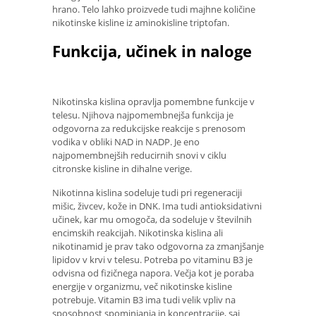
hrano. Telo lahko proizvede tudi majhne količine
nikotinske kisline iz aminokisline triptofan.
Funkcija, učinek in naloge
Nikotinska kislina opravlja pomembne funkcije v
telesu. Njihova najpomembnejša funkcija je
odgovorna za redukcijske reakcije s prenosom
vodika v obliki NAD in NADP. Je eno
najpomembnejših reducirnih snovi v ciklu
citronske kisline in dihalne verige.
Nikotinna kislina sodeluje tudi pri regeneraciji
mišic, živcev, kože in DNK. Ima tudi antioksidativni
učinek, kar mu omogoča, da sodeluje v številnih
encimskih reakcijah. Nikotinska kislina ali
nikotinamid je prav tako odgovorna za zmanjšanje
lipidov v krvi v telesu. Potreba po vitaminu B3 je
odvisna od fizičnega napora. Večja kot je poraba
energije v organizmu, več nikotinske kisline
potrebuje. Vitamin B3 ima tudi velik vpliv na
sposobnost spominjanja in koncentracije, saj