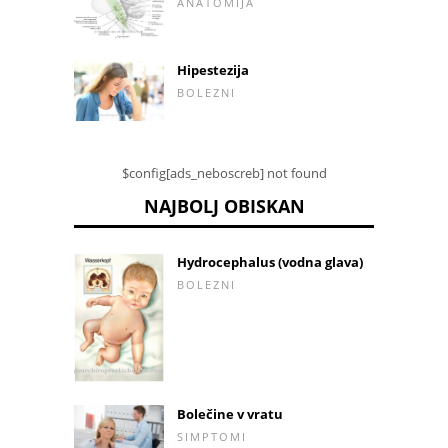
ANATOMIJA
Hipestezija
BOLEZNI
$config[ads_neboscreb] not found
NAJBOLJ OBISKAN
Hydrocephalus (vodna glava)
BOLEZNI
Bolečine v vratu
SIMPTOMI