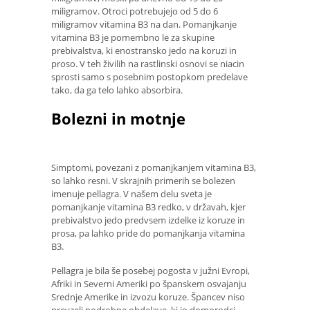
miligramov. Otroci potrebujejo od 5 do 6
miligramov vitamina B3 na dan. Pomanjkanje
vitamina B3 je pomembno le za skupine
prebivalstva, ki enostransko jedo na koruzi in
proso. V teh živilih na rastlinski osnovi se niacin
sprosti samo s posebnim postopkom predelave
tako, da ga telo lahko absorbira.
Bolezni in motnje
Simptomi, povezani z pomanjkanjem vitamina B3,
so lahko resni. V skrajnih primerih se bolezen
imenuje pellagra. V našem delu sveta je
pomanjkanje vitamina B3 redko, v državah, kjer
prebivalstvo jedo predvsem izdelke iz koruze in
prosa, pa lahko pride do pomanjkanja vitamina
B3.
Pellagra je bila še posebej pogosta v južni Evropi,
Afriki in Severni Ameriki po španskem osvajanju
Srednje Amerike in izvozu koruze. Špancev niso
prevzeli podrobne obdelave, ki jo domorodci