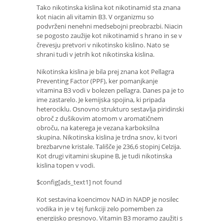
Tako nikotinska kislina kot nikotinamid sta znana
kot niacin ali vitamin B3. V organizmu so
podvrženi nenehni medsebojni preobrazbi. Niacin
se pogosto zaužije kot nikotinamid s hrano in se v
črevesju pretvori v nikotinsko kislino. Nato se
shrani tudi v jetrih kot nikotinska kislina.
Nikotinska kislina je bila prej znana kot Pellagra
Preventing Factor (PPF), ker pomanjkanje
vitamina B3 vodi v bolezen pellagra. Danes pa je to
ime zastarelo. Je kemijska spojina, ki pripada
heterociklu. Osnovno strukturo sestavlja piridinski
obroč z dušikovim atomom v aromatičnem
obroču, na katerega je vezana karboksilna
skupina. Nikotinska kislina je trdna snov, ki tvori
brezbarvne kristale. Tališče je 236,6 stopinj Celzija.
Kot drugi vitamini skupine B, je tudi nikotinska
kislina topen v vodi.
$config[ads_text1] not found
Kot sestavina koencimov NAD in NADP je nosilec
vodika in je v tej funkciji zelo pomemben za
energijsko presnovo. Vitamin B3 moramo zaužiti s