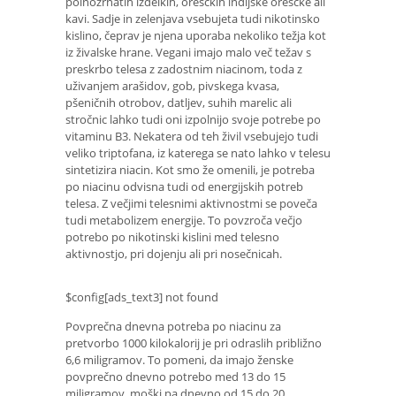
polnozrnatih izdelkih, oreščkih indijske oreščke ali
kavi. Sadje in zelenjava vsebujeta tudi nikotinsko
kislino, čeprav je njena uporaba nekoliko težja kot
iz živalske hrane. Vegani imajo malo več težav s
preskrbo telesa z zadostnim niacinom, toda z
uživanjem arašidov, gob, pivskega kvasa,
pšeničnih otrobov, datljev, suhih marelic ali
stročnic lahko tudi oni izpolnijo svoje potrebe po
vitaminu B3. Nekatera od teh živil vsebujejo tudi
veliko triptofana, iz katerega se nato lahko v telesu
sintetizira niacin. Kot smo že omenili, je potreba
po niacinu odvisna tudi od energijskih potreb
telesa. Z večjimi telesnimi aktivnostmi se poveča
tudi metabolizem energije. To povzroča večjo
potrebo po nikotinski kislini med telesno
aktivnostjo, pri dojenju ali pri nosečnicah.
$config[ads_text3] not found
Povprečna dnevna potreba po niacinu za
pretvorbo 1000 kilokalorij je pri odraslih približno
6,6 miligramov. To pomeni, da imajo ženske
povprečno dnevno potrebo med 13 do 15
miligramov, moški pa dnevno od 15 do 20