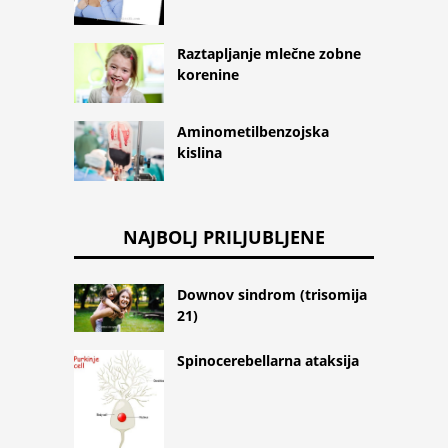
Raztapljanje mlečne zobne
korenine
Aminometilbenzojska
kislina
NAJBOLJ PRILJUBLJENE
Downov sindrom (trisomija
21)
Spinocerebellarna ataksija