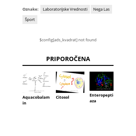
Oznake:
Laboratorijske Vrednosti
Nega Las
Šport
$config[ads_kvadrat] not found
PRIPOROČENA
Enteropeptid
Aquacobalam
Citosol
Krvni 
aza
in