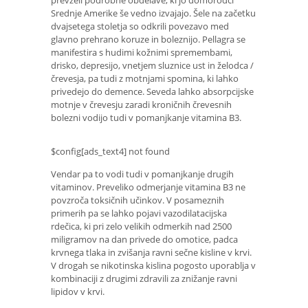
Srednje Amerike še vedno izvajajo. Šele na začetku
dvajsetega stoletja so odkrili povezavo med
glavno prehrano koruze in boleznijo. Pellagra se
manifestira s hudimi kožnimi spremembami,
drisko, depresijo, vnetjem sluznice ust in želodca /
črevesja, pa tudi z motnjami spomina, ki lahko
privedejo do demence. Seveda lahko absorpcijske
motnje v črevesju zaradi kroničnih črevesnih
bolezni vodijo tudi v pomanjkanje vitamina B3.
$config[ads_text4] not found
Vendar pa to vodi tudi v pomanjkanje drugih
vitaminov. Preveliko odmerjanje vitamina B3 ne
povzroča toksičnih učinkov. V posameznih
primerih pa se lahko pojavi vazodilatacijska
rdečica, ki pri zelo velikih odmerkih nad 2500
miligramov na dan privede do omotice, padca
krvnega tlaka in zvišanja ravni sečne kisline v krvi.
V drogah se nikotinska kislina pogosto uporablja v
kombinaciji z drugimi zdravili za znižanje ravni
lipidov v krvi.