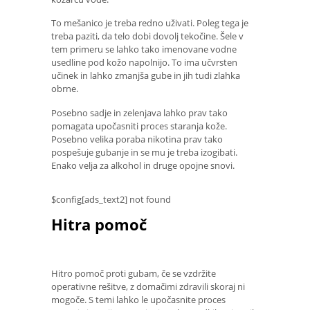
To mešanico je treba redno uživati. Poleg tega je
treba paziti, da telo dobi dovolj tekočine. Šele v
tem primeru se lahko tako imenovane vodne
usedline pod kožo napolnijo. To ima učvrsten
učinek in lahko zmanjša gube in jih tudi zlahka
obrne.
Posebno sadje in zelenjava lahko prav tako
pomagata upočasniti proces staranja kože.
Posebno velika poraba nikotina prav tako
pospešuje gubanje in se mu je treba izogibati.
Enako velja za alkohol in druge opojne snovi.
$config[ads_text2] not found
Hitra pomoč
Hitro pomoč proti gubam, če se vzdržite
operativne rešitve, z domačimi zdravili skoraj ni
mogoče. S temi lahko le upočasnite proces