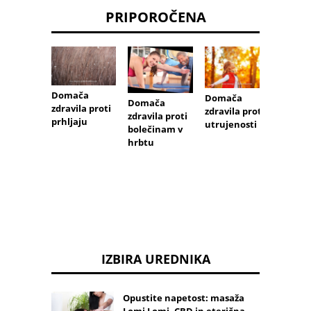
PRIPOROČENA
Domača
Domača
Doma
Domača
zdravila proti
zdravila proti
zdravi
zdravila proti
prhljaju
utrujenosti
nadut
bolečinam v
hrbtu
IZBIRA UREDNIKA
Opustite napetost: masaža