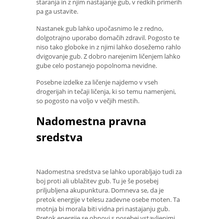
staranja in z njim nastajanje gub, v redkih primerih
pa ga ustavite.
Nastanek gub lahko upočasnimo le z redno,
dolgotrajno uporabo domačih zdravil. Pogosto te
niso tako globoke in z njimi lahko dosežemo rahlo
dvigovanje gub. Z dobro narejenim ličenjem lahko
gube celo postanejo popolnoma nevidne.
Posebne izdelke za ličenje najdemo v vseh
drogerijah in tečaji ličenja, ki so temu namenjeni,
so pogosto na voljo v večjih mestih.
Nadomestna pravna
sredstva
Nadomestna sredstva se lahko uporabljajo tudi za
boj proti ali ublažitev gub. Tu je še posebej
priljubljena akupunktura. Domneva se, da je
pretok energije v telesu zadevne osebe moten. Ta
motnja bi morala biti vidna pri nastajanju gub.
Pretok energije se obnovi s posebej vstavljenimi