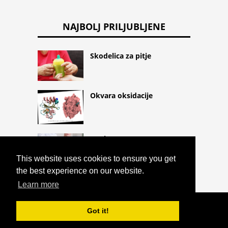
NAJBOLJ PRILJUBLJENE
Skodelica za pitje
Okvara oksidacije
Igral
This website uses cookies to ensure you get
the best experience on our website.
Learn more
COPYRIGHT 2026 HTTPS://CQLIFE.NET
Got it!
DOMAČA SREDSTVA PROTI GUBAM