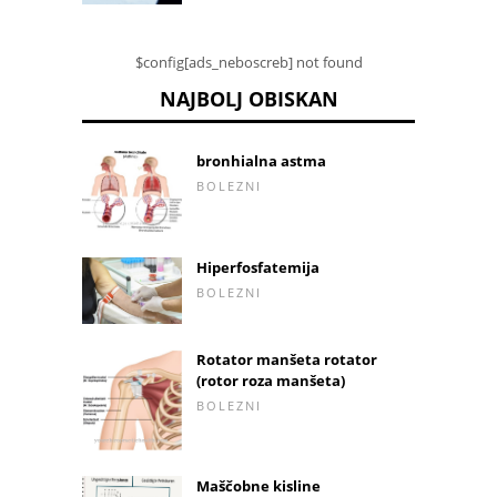
$config[ads_neboscreb] not found
NAJBOLJ OBISKAN
bronhialna astma
BOLEZNI
Hiperfosfatemija
BOLEZNI
Rotator manšeta rotator
(rotor roza manšeta)
BOLEZNI
Maščobne kisline