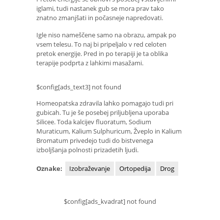
iglami, tudi nastanek gub se mora prav tako
znatno zmanjšati in počasneje napredovati.
Igle niso nameščene samo na obrazu, ampak po
vsem telesu. To naj bi pripeljalo v red celoten
pretok energije. Pred in po terapiji je ta oblika
terapije podprta z lahkimi masažami.
$config[ads_text3] not found
Homeopatska zdravila lahko pomagajo tudi pri
gubicah. Tu je še posebej priljubljena uporaba
Silicee. Toda kalcijev fluoratum, Sodium
Muraticum, Kalium Sulphuricum, Žveplo in Kalium
Bromatum privedejo tudi do bistvenega
izboljšanja polnosti prizadetih ljudi.
Oznake:
Izobraževanje
Ortopedija
Drog
$config[ads_kvadrat] not found