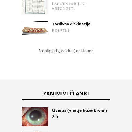
LABORATORIJSKE
VREDNOSTI
Tardivna diskinezija
BOLEZNI
$config[ads_kvadrat] not found
ZANIMIVI ČLANKI
Uveitis (vnetje kože krvnih
žil)