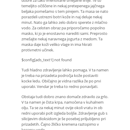
dobre za tako imenovane smejalne linije. Te so
temeljito očiščene in nekaj pretepenega jajčnega
beljaka pomešamo s tem pirejem. Ta masa se nato
porazdeli ustrezni botri kože in naj deluje nekaj
minut. Nato ga lahko zelo dobro sperete z mlačno
vodo. Za celoten obraz pa priporočamo popolno
masko, ki jo je enostavno narediti sami. Preprosto
zmešajte nekaj naravnega jogurta z medom. Ta
maska ​​daje koži veliko vlage in ima hkrati
protivnetni učinek.
$config[ads_text1] not found
Tudi hladno zdravljenje lahko pomaga. V ta namen
je treba na prizadeta področja kože postaviti
kocke ledu. Običajno je vidna razlika že po prvi
uporabi. Vendar je treba to redno ponavljati.
Obstaja tudi dobro znano domače zdravilo za grlo.
V ta namen je čista krpa, namočena v kuhalnem
olju. Ta se za nekaj minut ovije okoli vratu in ob
redni uporabi polt izgleda boljše. Zdravljenje gub s
silicijevim dioksidom je še posebej priljubljeno pri
prizadetih. Čajno žličko kremena raztopimo v
kozarcu vode.