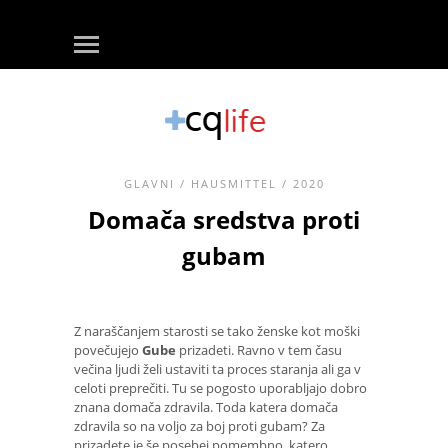
GLAVNI
/
HAUSMITTEL
/ 2020
Domača sredstva proti
gubam
Z naraščanjem starosti se tako ženske kot moški
povečujejo
Gube
prizadeti. Ravno v tem času
večina ljudi želi ustaviti ta proces staranja ali ga v
celoti preprečiti. Tu se pogosto uporabljajo dobro
znana domača zdravila. Toda katera domača
zdravila so na voljo za boj proti gubam? Za
prizadete je še posebej pomembno, katero