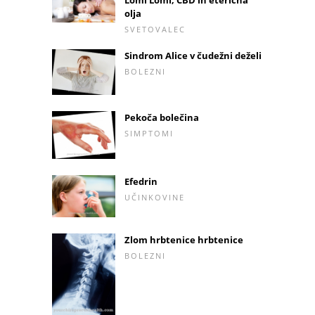
Lomi Lomi, CBD in eterična
olja
SVETOVALEC
Sindrom Alice v čudežni deželi
BOLEZNI
Pekoča bolečina
SIMPTOMI
Efedrin
UČINKOVINE
Zlom hrbtenice hrbtenice
BOLEZNI