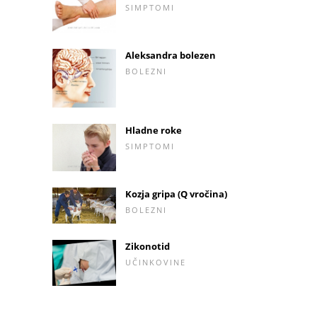
SIMPTOMI
Aleksandra bolezen
BOLEZNI
Hladne roke
SIMPTOMI
Kozja gripa (Q vročina)
BOLEZNI
Zikonotid
UČINKOVINE