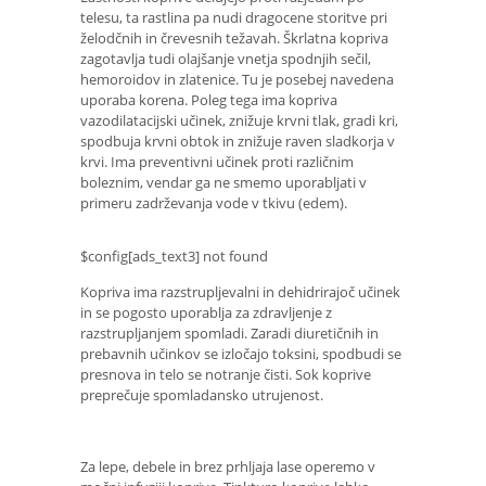
telesu, ta rastlina pa nudi dragocene storitve pri
želodčnih in črevesnih težavah. Škrlatna kopriva
zagotavlja tudi olajšanje vnetja spodnjih sečil,
hemoroidov in zlatenice. Tu je posebej navedena
uporaba korena. Poleg tega ima kopriva
vazodilatacijski učinek, znižuje krvni tlak, gradi kri,
spodbuja krvni obtok in znižuje raven sladkorja v
krvi. Ima preventivni učinek proti različnim
boleznim, vendar ga ne smemo uporabljati v
primeru zadrževanja vode v tkivu (edem).
$config[ads_text3] not found
Kopriva ima razstrupljevalni in dehidrirajoč učinek
in se pogosto uporablja za zdravljenje z
razstrupljanjem spomladi. Zaradi diuretičnih in
prebavnih učinkov se izločajo toksini, spodbudi se
presnova in telo se notranje čisti. Sok koprive
preprečuje spomladansko utrujenost.
Za lepe, debele in brez prhljaja lase operemo v