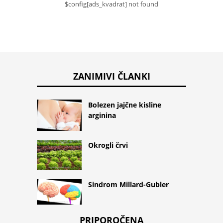
$config[ads_kvadrat] not found
ZANIMIVI ČLANKI
Bolezen jajčne kisline
arginina
Okrogli črvi
Sindrom Millard-Gubler
PRIPOROČENA